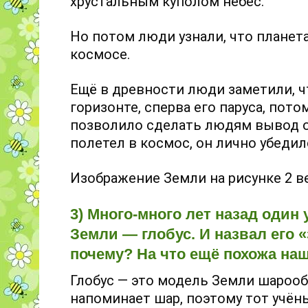
хрустальным куполом небес.
Но потом люди узнали, что планета
космосе.
Ещё в древности люди заметили, ч
горизонте, сперва его паруса, пот
позволило сделать людям вывод о 
полетел в космос, он лично убеди
Изображение Земли на рисунке 2 в
3) Много-много лет назад оди
Земли — глобус. И назвал его 
почему? На что ещё похожа на
Глобус — это модель Земли шароо
напоминает шар, поэтому тот учён