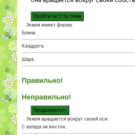
Она вращается вокруг своей собств
Пройти тест по теме
Земля имеет форму:
Блина.
Квадрата
Шара.
Правильно!
Неправильно!
Продолжить>>
Земля вращается вокруг своей оси:
С запада на восток.