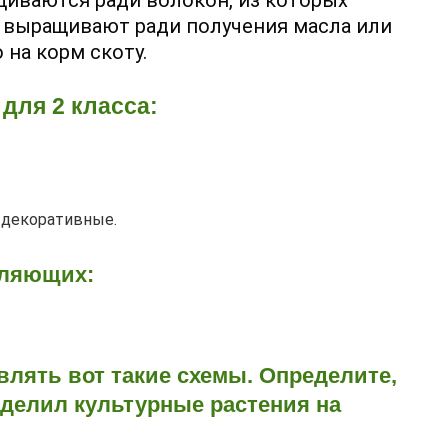
щиваются ради волокон, из которых
ие выращивают ради получения масла или
 на корм скоту.
для 2 класса:
 декоративные.
вляющих:
авлять вот такие схемы. Определите,
зделил культурные растения на