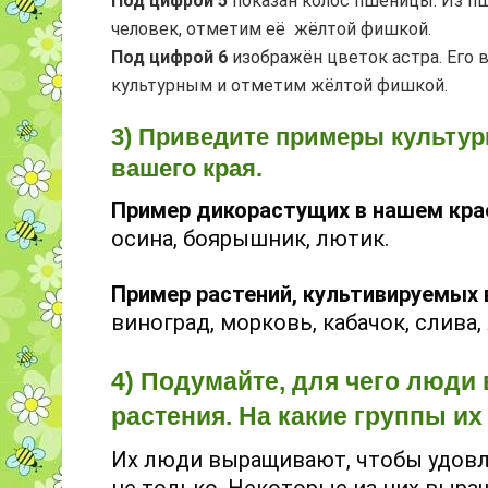
Под цифрой 5
показан колос пшеницы. Из п
человек, отметим её жёлтой фишкой.
Под цифрой 6
изображён цветок астра. Его 
культурным и отметим жёлтой фишкой.
3) Приведите примеры культур
вашего края.
Пример дикорастущих в нашем кра
осина, боярышник, лютик.
Пример растений, культивируемых 
виноград, морковь, кабачок, слива,
4) Подумайте, для чего люд
растения. На какие группы и
Их люди выращивают, чтобы удовл