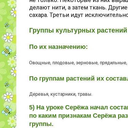
не только. Некоторые из них выра
делают нити, а затем ткань. Друг
сахара. Третьи идут исключительно
Группы культурных растений 
По их назначению:
Овощные, плодовые, зерновые, прядильные,
По группам растений их соста
Деревья, кустарники, травы.
5) На уроке Серёжа начал сост
по каким признакам Серёжа ра
группы.