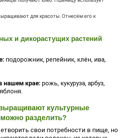
шеницы получают хлеб. Пшеницу использует
выращивают для красоты. Отнесём его к
ных и дикорастущих растений
е:
подорожник, репейник, клён, ива,
в нашем крае:
рожь, кукуруза, арбуз,
 яблоня.
и выращивают культурные
х можно разделить?
етворить свои потребности в пище, но