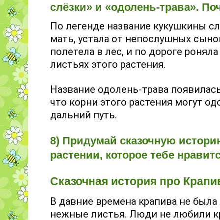
слёзки» и «одолень-трава». П
По легенде название кукушкины сл
мать, устала от непослушных сынов
полетела в лес, и по дороге ронял
листьях этого растения.
Название одолень-трава появилась
что корни этого растения могут од
дальний путь.
8) Придумай сказочную истори
растении, которое тебе нравитс
Сказочная история про Крапив
В давние времена крапива не была 
нежные листья. Люди не любили кр