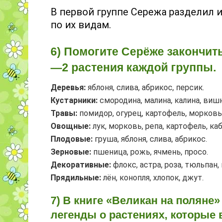
В первой группе Сережа разделил и
по их видам.
6) Помогите Серёже закончить
—2 растения каждой группы.
Деревья:
яблоня, слива, абрикос, персик.
Кустарники:
смородина, малина, калина, вишн
Травы:
помидор, огурец, картофель, морковь,
Овощные:
лук, морковь, репа, картофель, каб
Плодовые:
груша, яблоня, слива, абрикос.
Зерновые:
пшеница, рожь, ячмень, просо.
Декоративные:
флокс, астра, роза, тюльпан, 
Прядильные:
лён, конопля, хлопок, джут.
7) В книге «Великан на поляне»
легенды о растениях, которые