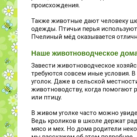
происхождения.
Также животные дают человеку шер
одежды. Птичьи перья используютс
Пчелиный мёд оказывается отлич
Наше животноводческое дома
Завести животноводческое хозяйс
требуются совсем иные условия. 
уголок. Даже в сельской местност
животноводству, когда помогают 
или птицу.
В живом уголке часто можно увиде
Ведь кроликов в школе держат ради
мясо и мех. Но дома родители нек
мы расскажем об этом подробнее.