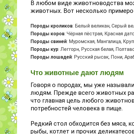
В любом виде животноводства мо
животных. Вот несколько примеро
Породы кроликов
: Белый великан, Серый ве
Породы коров
: Чёрная пёстрая, Красная дат
Породы свиней
: Муромская, Мангалица, Круп
Породы кур
: Леггорн, Русская белая, Полтав
Породы лошадей
: Русский рысак, Пони, Ара
Что животные дают людям
Говоря о породах, мы уже называли
людям. Прежде всего животных раст
что главная цель любого животно
потребностей человека в пище.
Редкий стол обходится без мяса, ко
рыбы, котлет и прочих деликатесо