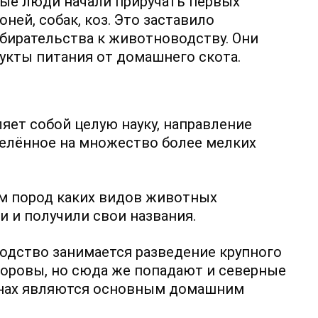
ные люди начали приручать первых
ней, собак, коз. Это заставило
бирательства к животноводству. Они
укты питания от домашнего скота.
ет собой целую науку, направление
делённое на множество более мелких
ем пород каких видов животных
ни и получили свои названия.
водство занимается разведение крупного
 коровы, но сюда же попадают и северные
онах являются основным домашним