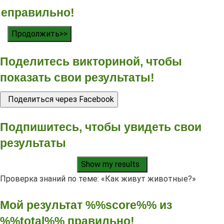
еправильно!
Продолжить>>
Поделитесь викториной, чтобы
показать свои результаты!
Поделиться через Facebook
Подпишитесь, чтобы увидеть свои
результаты
Show my results
Проверка знаний по теме: «Как живут животные?»
Мой результат %%score%% из
%%total%% правильно!