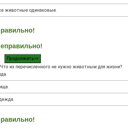
се животные одинаковые.
равильно!
еправильно!
Продолжить>>
Что из перечисленного не нужно животным для жизни?
ода.
ища.
дежда.
равильно!