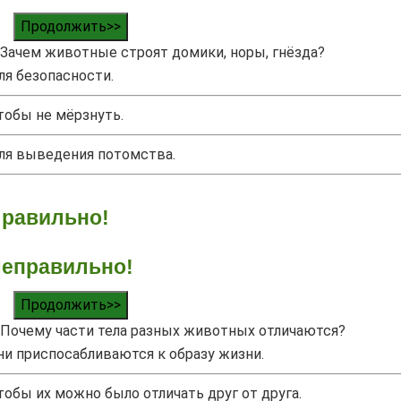
Продолжить>>
Зачем животные строят домики, норы, гнёзда?
ля безопасности.
тобы не мёрзнуть.
ля выведения потомства.
равильно!
еправильно!
Продолжить>>
Почему части тела разных животных отличаются?
ни приспосабливаются к образу жизни.
тобы их можно было отличать друг от друга.