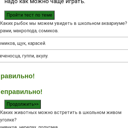
надо как можно чаще играть.
Пройти тест по теме
Каких рыбок мы можем увидеть в школьном аквариуме?
урами, макропода, сомиков.
омиков, щук, карасей.
еченосца, гуппи, акулу.
равильно!
еправильно!
Продолжить>>
Каких животных можно встретить в школьном живом
уголке?
омячков, черепах, попугаев.