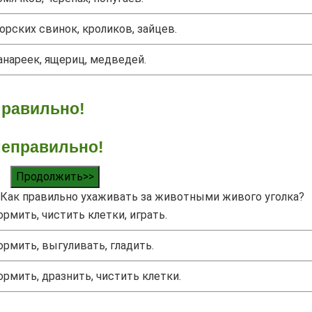
орских свинок, кроликов, зайцев.
анареек, ящериц, медведей.
равильно!
еправильно!
Продолжить>>
Как правильно ухаживать за животными живого уголка?
ормить, чистить клетки, играть.
ормить, выгуливать, гладить.
ормить, дразнить, чистить клетки.