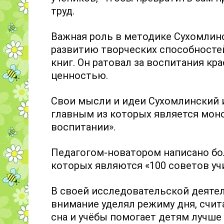
труд.
Важная роль в методике Сухомлинс
развитию творческих способностей
книг. Он ратовал за воспитания кр
ценностью.
Свои мысли и идеи Сухомлинский и
главным из которых является мо
воспитании».
Педагогом-новатором написано бол
которых являются «100 советов уч
В своей исследовательской деяте
внимание уделял режиму дня, счит
сна и учёбы помогает детям лучше 