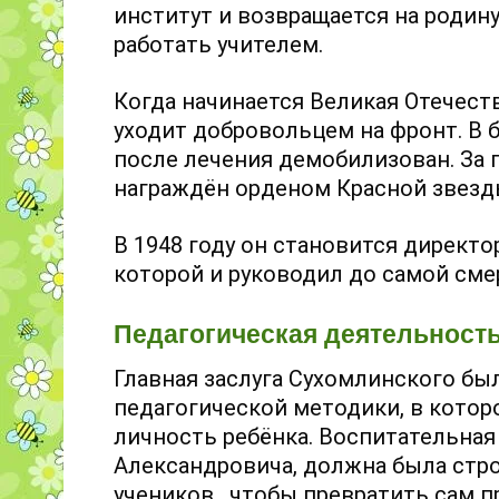
институт и возвращается на родин
работать учителем.
Когда начинается Великая Отечест
уходит добровольцем на фронт. В 
после лечения демобилизован. За
награждён орденом Красной звезд
В 1948 году он становится дирек
которой и руководил до самой сме
Педагогическая деятельност
Главная заслуга Сухомлинского бы
педагогической методики, в кото
личность ребёнка. Воспитательная
Александровича, должна была стр
учеников, чтобы превратить сам п