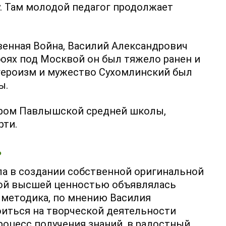
у. Там молодой педагог продолжает
венная Война, Василий Александрович
боях под Москвой он был тяжело ранен и
 героизм и мужество Сухомлинский был
ы.
тором Павлышской средней школы,
рти.
ь
ла в создании собственной оригинальной
рой высшей ценностью объявлялась
 методика, по мнению Василия
оиться на творческой деятельности
роцесс получения знаний, в радостный