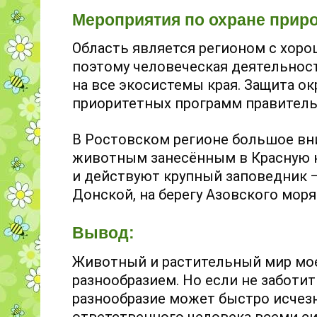
Мероприятия по охране прир
Область является регионом с хор
поэтому человеческая деятельнос
на все экосистемы края. Защита о
приоритетных программ правительс
В Ростовском регионе большое вн
животным занесённым в Красную к
и действуют крупный заповедник 
Донской, на берегу Азовского моря
Вывод:
Животный и растительный мир мое
разнообразием. Но если не заботить
разнообразие может быстро исчезн
ответственного человека всеми си