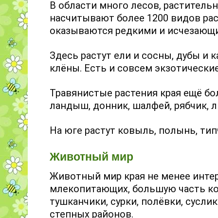
В области много лесов, раститель
насчитывают более 1200 видов рас
оказываются редкими и исчезающ
Здесь растут ели и сосны, дубы и 
клёны. Есть и совсем экзотические
Травянистые растения края ещё бол
ландыш, донник, шалфей, рябчик, л
На юге растут ковыль, полынь, ти
Животный мир
Животный мир края не менее интер
млекопитающих, большую часть к
тушканчики, сурки, полёвки, сусли
степных районов.