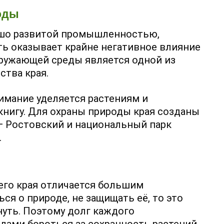
оды
ошо развитой промышленностью,
ть оказывает крайне негативное влияние
кружающей среды является одной из
тва края.
имание уделяется растениям и
нигу. Для охраны природы края созданы
— Ростовский и национальный парк
.
го края отличается большим
ся о природе, не защищать её, то это
уть. Поэтому долг каждого
лами бороться за сохранность растений