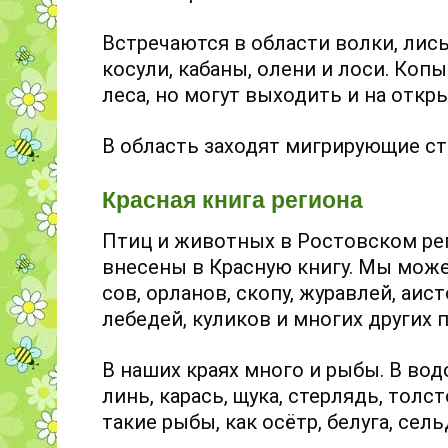
Встречаются в области волки, лисы
косули, кабаны, олени и лоси. К
леса, но могут выходить и на откр
В область заходят мигрирующие ст
Красная книга региона
Птиц и животных в Ростовском рег
внесены в Красную книгу. Мы може
сов, орланов, скопу, журавлей, аисто
лебедей, куликов и многих других 
В наших краях много и рыбы. В во
линь, карась, щука, стерлядь, толст
такие рыбы, как осётр, белуга, сель