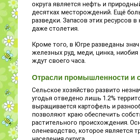
округа является нефть и природный
десятках месторождений. Ещё боль
разведки. Запасов этих ресурсов в
даже столетия.
Кроме того, в Югре разведаны знач
железных руд, меди, цинка, ниобия
ждут своего часа.
Отрасли промышленности и с
Сельское хозяйство развито незн
угодья отведено лишь 1.2% террит
выращивается картофель и разноо
позволяют краю обеспечить собст
растительного происхождения. Ос
оленеводство, которое является
населения округа.