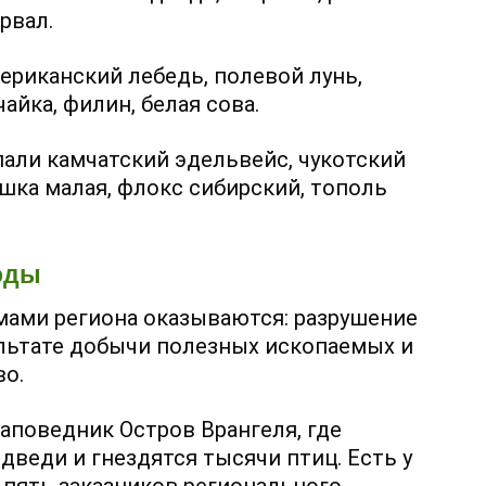
рвал.
ериканский лебедь, полевой лунь,
чайка, филин, белая сова.
пали камчатский эдельвейс, чукотский
ышка малая, флокс сибирский, тополь
оды
ами региона оказываются: разрушение
ультате добычи полезных ископаемых и
во.
аповедник Остров Врангеля, где
веди и гнездятся тысячи птиц. Есть у