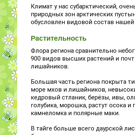
Климат у нас субарктический, очен
природных зон арктических пустын
обусловлен видовой состав нашей
Растительность
Флора региона сравнительно небога
900 видов высших растений и почт
лишайников.
Большая часть региона покрыта т
море мхов и лишайников, невысоки
кедровый стланик, берёзы, ивы, оль
голубика, морошка, растут осока и
камнеломка и полярные маки.
В тайге больше всего даурской лис