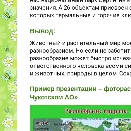
нас национальный парк Берингия и
значения. А 26 объектам присвоен
которых термальные и горячие клю
Вывод:
Животный и растительный мир мое
разнообразием. Но если не заботить
разнообразие может быстро исчезн
ответственного человека всеми си
и животных, природы в целом. Сох
Пример презентации – фоторас
Чукотском АО»