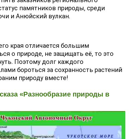
 пять заказников регионального
 статус памятников природы, среди
чи и Анюйский вулкан.
го края отличается большим
ся о природе, не защищать её, то это
уть. Поэтому долг каждого
лами бороться за сохранность растений
раним природу вместе!
сказа «Разнообразие природы в