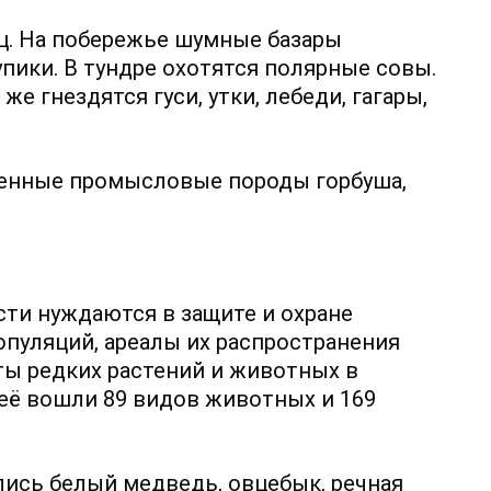
иц. На побережье шумные базары
тупики. В тундре охотятся полярные совы.
же гнездятся гуси, утки, лебеди, гагары,
 ценные промысловые породы горбуша,
ти нуждаются в защите и охране
опуляций, ареалы их распространения
ты редких растений и животных в
неё вошли 89 видов животных и 169
ись белый медведь, овцебык, речная