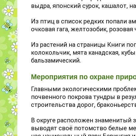
выдра, японский сурок, кашалот, на
Из птиц в список редких попали ам
очковая гага, желтозобик, розовая 
Из растений на страницы Книги по
колокольчик, мята канадская, куб
бальзамический.
Мероприятия по охране прир
Главными экологическими проблем
почвенного покрова тундры в рез
строительства дорог, браконьерст
В округе расположен знаменитый з
выводят своё потомство белые мед