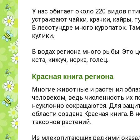
У нас обитает около 220 видов пт
устраивают чайки, крачки, кайры, 
В лесотундре много куропаток. Там 
кулики.
В водах региона много рыбы. Это
кета, кижуч, нерка, голец.
Красная книга региона
Многие животные и растения облас
человеком, ведь численность их п
неуклонно сокращаются. Для защи
области создана Красная книга. В 
таксонов растений.
Из млекопитающих редкими оказал